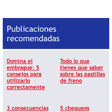
Publicaciones
recomendadas
Domina el
Todo lo que
embrague: 5
tienes que saber
consejos para
sobre las pastillas
utilizarlo
de freno
correctamente
3 consecuencias
5 chequeos