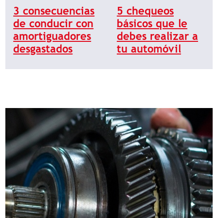
3 consecuencias
5 chequeos
de conducir con
básicos que le
amortiguadores
debes realizar a
desgastados
tu automóvil