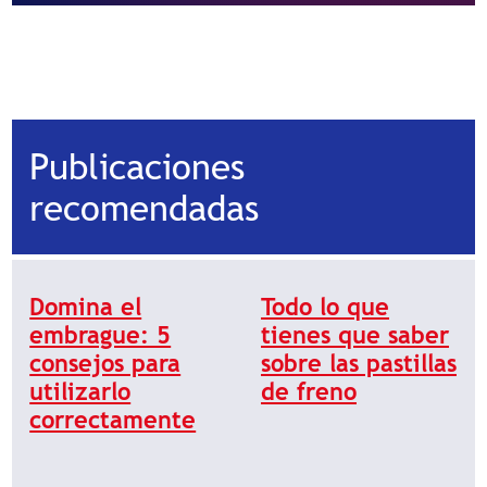
Publicaciones
recomendadas
Domina el
Todo lo que
embrague: 5
tienes que saber
consejos para
sobre las pastillas
utilizarlo
de freno
correctamente