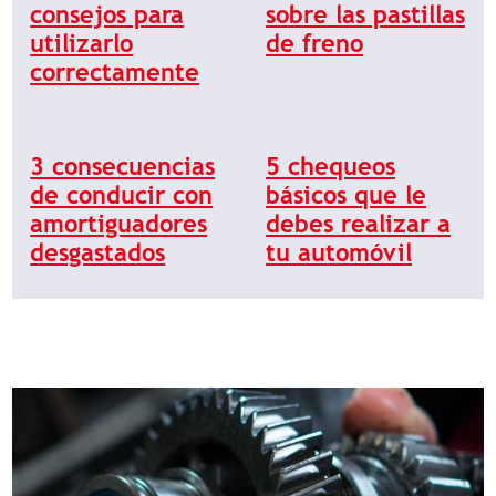
consejos para
sobre las pastillas
utilizarlo
de freno
correctamente
3 consecuencias
5 chequeos
de conducir con
básicos que le
amortiguadores
debes realizar a
desgastados
tu automóvil